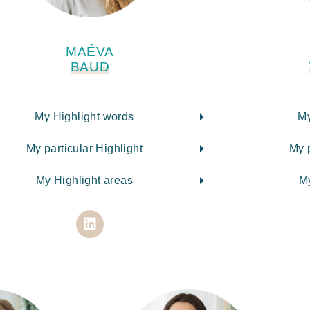
MAÉVA
BAUD
My Highlight words
My
My particular Highlight
My p
My Highlight areas
My