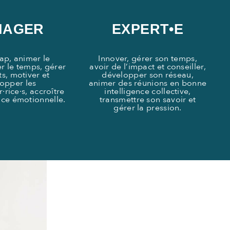
NAGER
EXPERT•E
cap, animer le
Innover, gérer son temps,
er le temps, gérer
avoir de l’impact et conseiller,
its, motiver et
développer son réseau,
opper les
animer des réunions en bonne
·rice·s, accroître
intelligence collective,
nce émotionnelle.
transmettre son savoir et
gérer la pression.