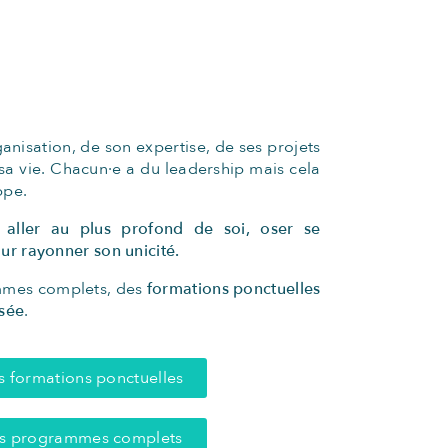
nisation, de son expertise, de ses projets
 sa vie. Chacun·e a du leadership mais cela
ppe.
t aller au plus profond de soi, oser se
our rayonner son unicité.
mmes complets, des
formations ponctuelles
isée
.
s formations ponctuelles
os programmes complets