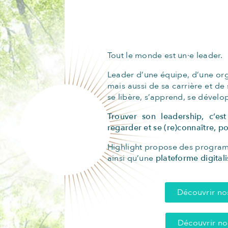
Tout le monde est un·e leader.
Leader d’une équipe, d’une orga
mais aussi de sa carrière et de
se libère, s’apprend, se dévelo
Trouver son leadership, c’es
regarder et se (re)connaître, p
Highlight propose des progra
ainsi qu’une
plateforme digital
Découvrir no
Découvrir n