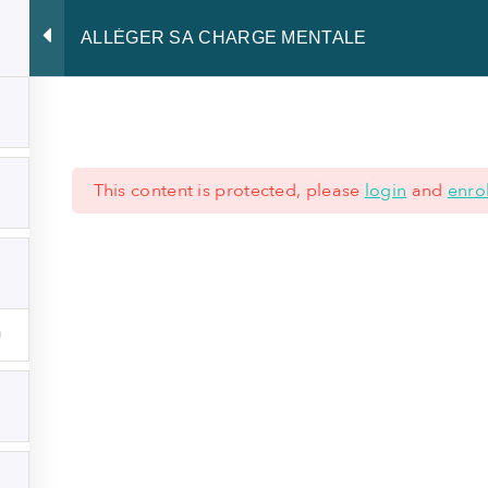
ALLÉGER SA CHARGE MENTALE
Développer le Leadership
Rayonner de présence
Partager notre
This content is protected, please
login
and
enrol
 621 62 45 77
|
+352 28 80 77 77
ÉRALES
-
MENTIONS LÉGALES
-
NOTICE DE CONFIDENTIALITÉ