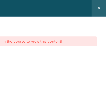
 expertise
Blog
Nous connaître
Offre de formation
l
in the course to view this content!