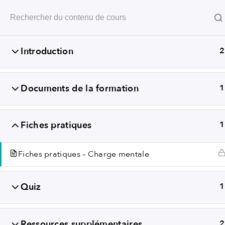
Révéler les compétences
Introduction
2
Documents de la formation
1
Fiches pratiques
1
Fiches pratiques – Charge mentale
+352
Quiz
1
Ressources supplémentaires
2
CONDITIONS GÉN