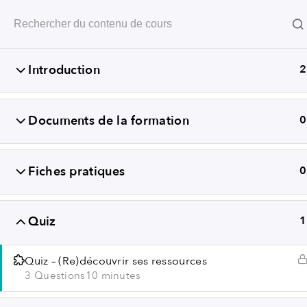
Révéler les compétences
Introduction
2
Documents de la formation
0
Fiches pratiques
0
Quiz
1
+352
Quiz – (Re)découvrir ses ressources
3 Questions
10 minutes
CONDITIONS GÉN