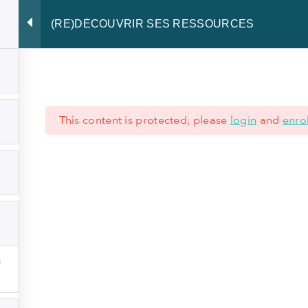
(RE)DÉCOUVRIR SES RESSOURCES
Développer le Leadership
Rayonner de présence
Partager notre
This content is protected, please
login
and
enrol
 621 62 45 77
|
+352 28 80 77 77
ÉRALES
-
MENTIONS LÉGALES
-
NOTICE DE CONFIDENTIALITÉ