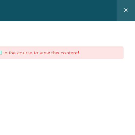
 expertise
Blog
Nous connaître
Offre de formation
l
in the course to view this content!