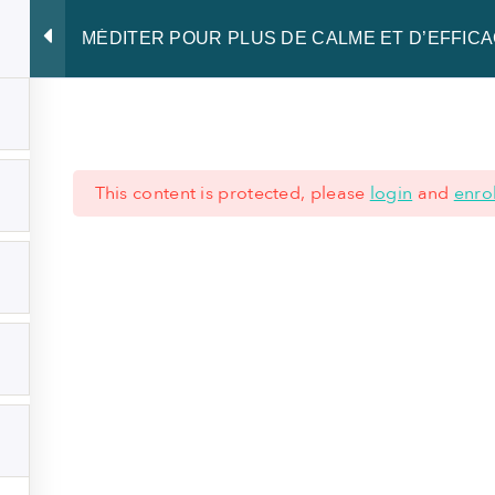
MÉDITER POUR PLUS DE CALME ET D’EFFICA
Développer le Leadership
Rayonner de présence
Partager notre
This content is protected, please
login
and
enrol
 621 62 45 77
|
+352 28 80 77 77
ÉRALES
-
MENTIONS LÉGALES
-
NOTICE DE CONFIDENTIALITÉ