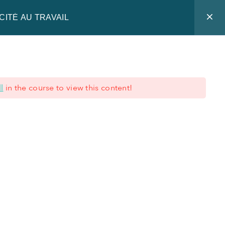
CITÉ AU TRAVAIL
 expertise
Blog
Nous connaître
Offre de formation
l
in the course to view this content!