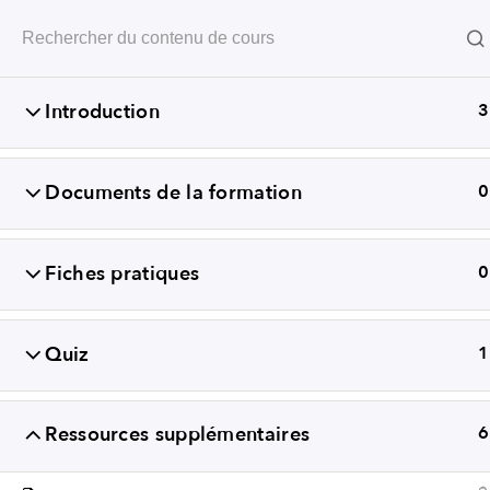
Révéler les compétences
Introduction
3
Documents de la formation
0
Fiches pratiques
0
Quiz
1
+352
Ressources supplémentaires
6
CONDITIONS GÉN