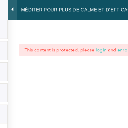
MÉDITER POUR PLUS DE CALME ET D’EFFICA
Développer le Leadership
Rayonner de présence
Partager notre
This content is protected, please
login
and
enrol
 621 62 45 77
|
+352 28 80 77 77
ÉRALES
-
MENTIONS LÉGALES
-
NOTICE DE CONFIDENTIALITÉ