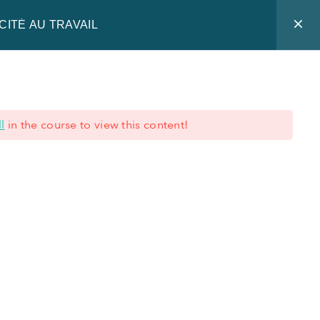
CITÉ AU TRAVAIL
 expertise
Blog
Nous connaître
Offre de formation
l
in the course to view this content!