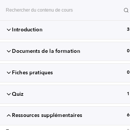
Révéler les compétences
Introduction
3
Documents de la formation
0
Fiches pratiques
0
Quiz
1
+352
Ressources supplémentaires
6
CONDITIONS GÉN