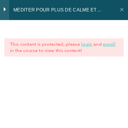
MÉDITER POUR PLUS DE CALME ET
D’EFFICACITÉ AU TRAVAIL
Introduction
3
This content is protected, please
login
and
enroll
Introduction – Méditer pour
in the course to view this content!
plus de calme et d’efficacité
au travail
+352 621 62 45 77
Méditer au bureau
+352 28 80 77 77
Questionnaire – Vivez-vous
en pleine conscience ?
CONDITIONS GÉNÉRALES
-
MENTIONS LÉGALES
-
PRIVACY NOTICE
Documents de la
0
formation