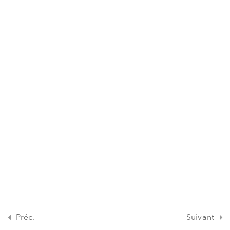
Fiches pratiques
0
Quiz
1
Ressources
6
supplémentaires
Préc.
Suivant