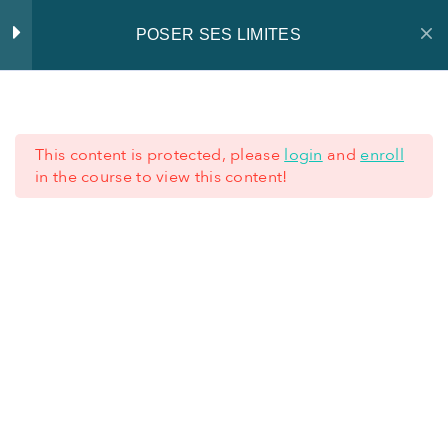
POSER SES LIMITES
Introduction
1
This content is protected, please
login
and
enroll
Documents de la
1
in the course to view this content!
formation
+352 621 62 45 77
+352 28 80 77 77
Fiches pratiques
1
CONDITIONS GÉNÉRALES
Quiz
1
-
MENTIONS LÉGALES
-
PRIVACY NOTICE
Ressources
4
supplémentaires