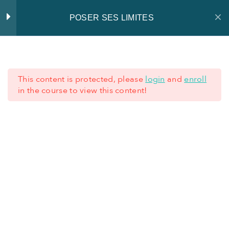
POSER SES LIMITES
Introduction
1
This content is protected, please
login
and
enroll
Documents de la
1
in the course to view this content!
formation
+352 621 62 45 77
+352 28 80 77 77
Fiches pratiques
1
Fiches pratiques – Poser ses
CONDITIONS GÉNÉRALES
-
MENTIONS LÉGALES
limites
-
PRIVACY NOTICE
25 minutes
Quiz
1